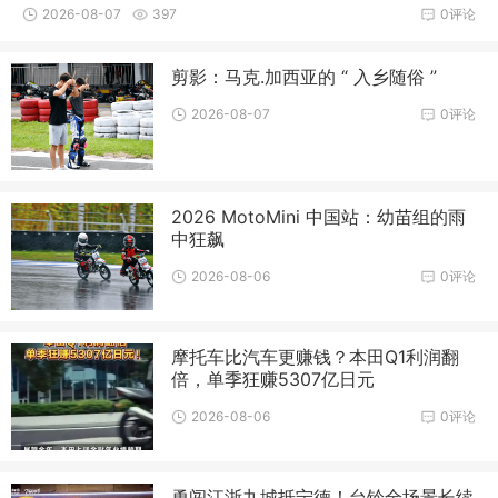
块，中国摩
2026-08-07
397
0评论
剪影：马克.加西亚的 “ 入乡随俗 ”
2026-08-07
0评论
2026 MotoMini 中国站：幼苗组的雨
中狂飙
2026-08-06
0评论
摩托车比汽车更赚钱？本田Q1利润翻
倍，单季狂赚5307亿日元
2026-08-06
0评论
勇闯江浙九城抵宁德！台铃全场景长续